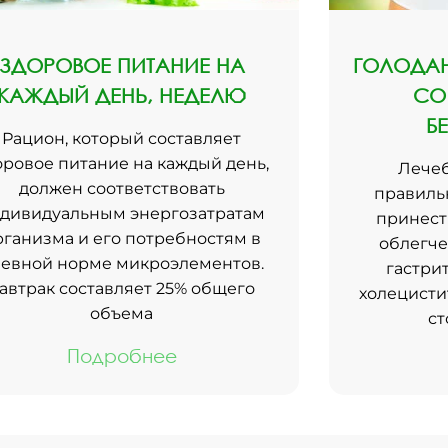
ЗДОРОВОЕ ПИТАНИЕ НА
ГОЛОДАН
КАЖДЫЙ ДЕНЬ, НЕДЕЛЮ
СО
Б
Рацион, который составляет
оровое питание на каждый день,
Лечеб
должен соответствовать
правиль
дивидуальным энергозатратам
принест
рганизма и его потребностям в
облегче
евной норме микроэлементов.
гастрит
автрак составляет 25% общего
холецистит
объема
ст
Подробнее