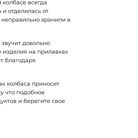
 колбасе всегда
а и отделилась от
е неправильно хранили в
о звучит довольно
е изделия на прилавках
ют благодаря
как колбаса приносит
му что подобное
уктов и берегите свое