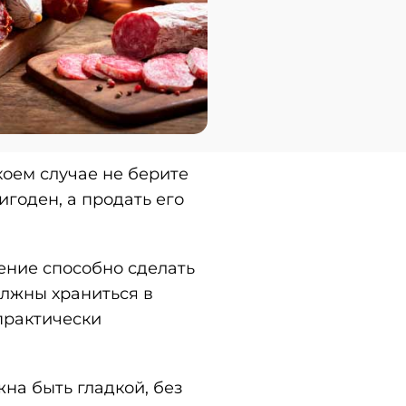
 коем случае не берите
игоден, а продать его
ение способно сделать
олжны храниться в
практически
жна быть гладкой, без