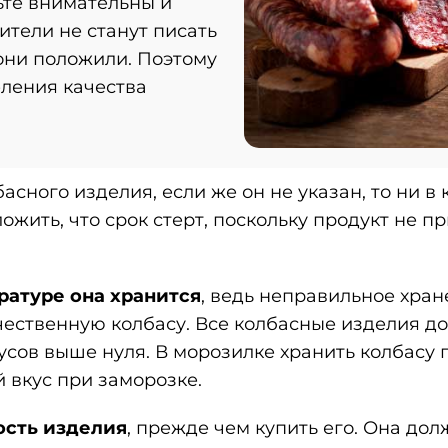
ьте внимательны и
ители не станут писать
 они положили. Поэтому
еления качества
асного изделия, если же он не указан, то ни в
жить, что срок стерт, поскольку продукт не пр
ратуре она хранится
, ведь неправильное хран
ественную колбасу. Все колбасные изделия д
усов выше нуля. В морозилке хранить колбасу 
й вкус при заморозке.
ость изделия
, прежде чем купить его. Она дол