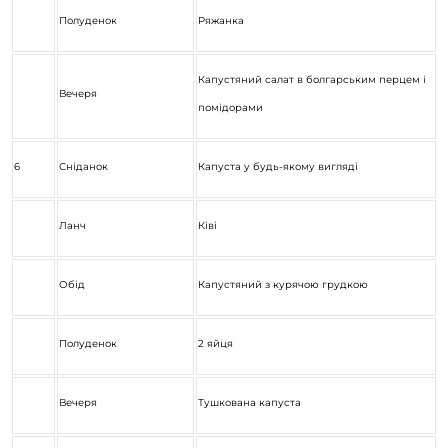
Полуденок
Ряжанка
Капустяний салат в болгарським перцем і
Вечеря
помідорами
6
Сніданок
Капуста у будь-якому вигляді
Ланч
Ківі
Обід
Капустяний з курячою грудкою
Полуденок
2 яйця
Вечеря
Тушкована капуста