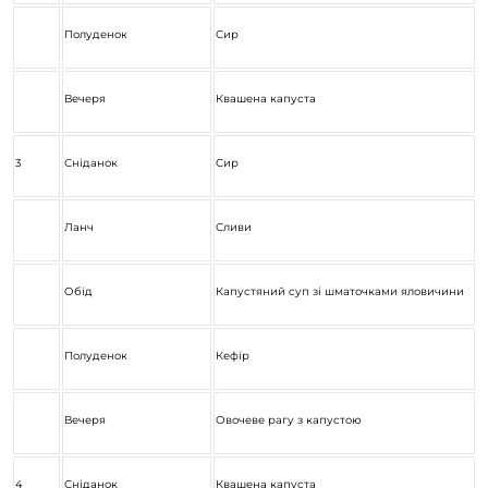
Полуденок
Сир
Вечеря
Квашена капуста
3
Сніданок
Сир
Ланч
Сливи
Обід
Капустяний суп зі шматочками яловичини
Полуденок
Кефір
Вечеря
Овочеве рагу з капустою
4
Сніданок
Квашена капуста