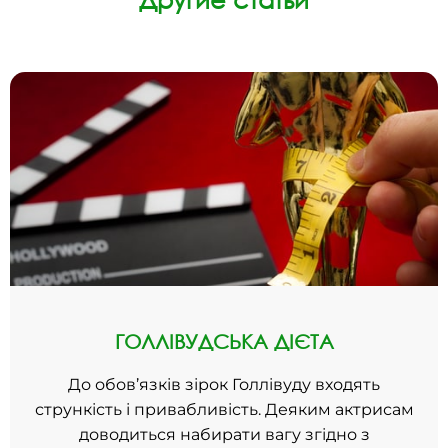
ГОЛЛІВУДСЬКА ДІЄТА
До обов’язків зірок Голлівуду входять
стрункість і привабливість. Деяким актрисам
доводиться набирати вагу згідно з