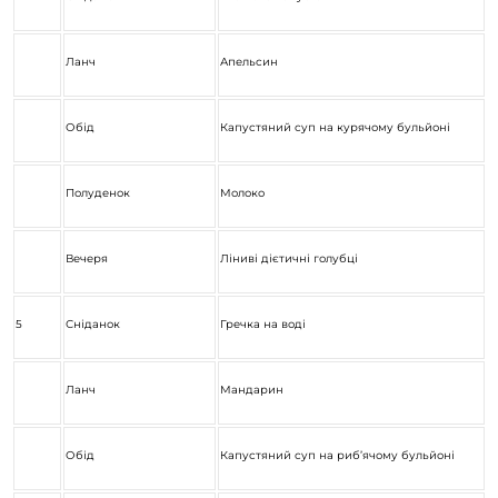
Ланч
Апельсин
Обід
Капустяний суп на курячому бульйоні
Полуденок
Молоко
Вечеря
Ліниві дієтичні голубці
5
Сніданок
Гречка на воді
Ланч
Мандарин
Обід
Капустяний суп на риб’ячому бульйоні