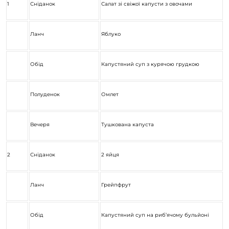
1
Сніданок
Салат зі свіжої капусти з овочами
Ланч
Яблуко
Обід
Капустяний суп з курячою грудкою
Полуденок
Омлет
Вечеря
Тушкована капуста
2
Сніданок
2 яйця
Ланч
Грейпфрут
Обід
Капустяний суп на риб’ячому бульйоні