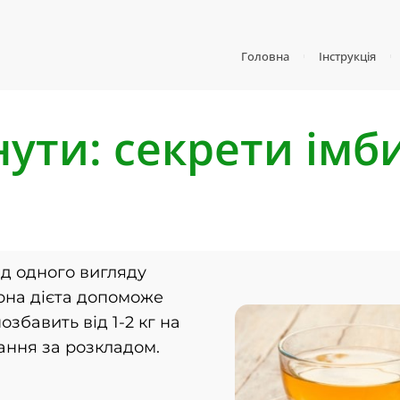
Головна
Інструкція
днути: секрети імб
ід одного вигляду
рна дієта допоможе
збавить від 1-2 кг на
вання за розкладом.