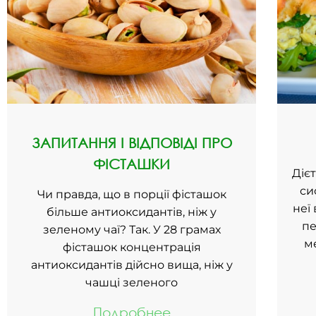
ЗАПИТАННЯ І ВІДПОВІДІ ПРО
ФІСТАШКИ
Дієт
си
Чи правда, що в порції фісташок
неї
більше антиоксидантів, ніж у
пе
зеленому чаї? Так. У 28 грамах
м
фісташок концентрація
антиоксидантів дійсно вища, ніж у
чашці зеленого
Подробнее