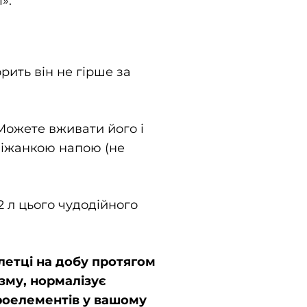
».
рить він не гірше за
 Можете вживати його і
іліжанкою напою (не
2 л цього чудодійного
летці на добу протягом
зму, нормалізує
кроелементів у вашому