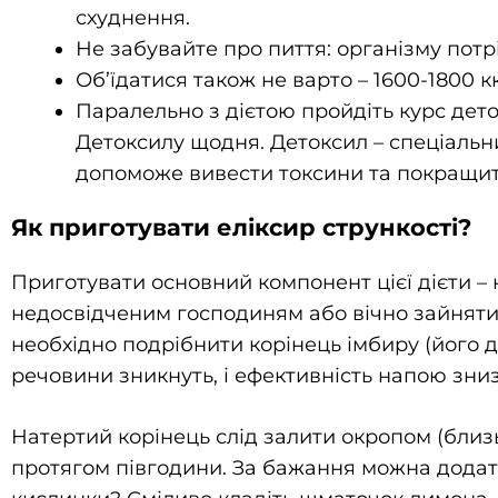
схуднення.
Не забувайте про пиття: організму потрі
Об’їдатися також не варто – 1600-1800 к
Паралельно з дієтою пройдіть курс дето
Детоксилу щодня. Детоксил – спеціальни
допоможе вивести токсини та покращит
Як приготувати еліксир стрункості?
Приготувати основний компонент цієї дієти – н
недосвідченим господиням або вічно зайняти
необхідно подрібнити корінець імбиру (його до
речовини зникнуть, і ефективність напою зни
Натертий корінець слід залити окропом (близь
протягом півгодини. За бажання можна додати