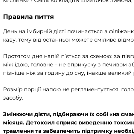
кислинки? Сміливо кладіть шматочок лимона, ал
Правила пиття
День на імбирній дієті починається з філіжан
каву, тому від останньої можете сміливо відм
Протягом дня напій п’ється за схемою: за півг
між їдою, головне – не вприкуску з печивом 
пізніше ніж за годину до сну, інакше великий 
Розмір порції напою не регламентується, голов
засобу.
Змінюючи дієти, підбираючи їх собі «на см
місяця. Детоксил сприяє виведенню токсинів
травлення та забезпечить підтримку необхі