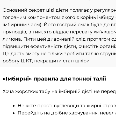
Основний секрет цієї дієти полягає у регуля
головним компонентом якого є корінь імбиру 
імбирним чаєм). Його гострий смак буде до 
прянощів, а тим, хто віддає перевагу «м’якшо
лимона. Пити цей диво-напій слід протягом о
підвищити ефективність дієти, очистіть організ
Це дасть змогу не тільки зробити талію струн
роботу ШКТ, покращити стан шкіри.
«Імбирні» правила для тонкої талії
Хоча жорстких табу на імбирній дієті не пере
Не їжте прості вуглеводи та жирні стра
Перейдіть на дрібне харчування: невели