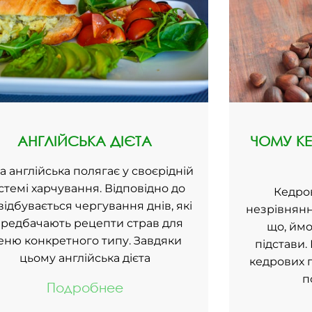
АНГЛІЙСЬКА ДІЄТА
ЧОМУ КЕ
а англійська полягає у своєрідній
стемі харчування. Відповідно до
Кедро
 відбувається чергування днів, які
незрівнянн
редбачають рецепти страв для
що, ймо
еню конкретного типу. Завдяки
підстави.
цьому англійська дієта
кедрових г
п
Подробнее