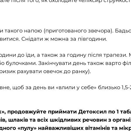
е після того, як охолодите «еліксир стрункості
ки такого напою (приготованого звечора). Бадьо
овитися. Снідати ж можна за півгодини.
одини до їди, а також за годину після трапези.
або булочками. Закінчувати день також варто ф
ризик рахувати овечок до ранку).
не, щоб за день ви «влили у себе» близько 1,5-
ак», продовжуйте приймати Детоксил по 1 таб
, шлаків та всіх шкідливих речовин з органі
дного «пулу» найважливіших вітамінів та мі