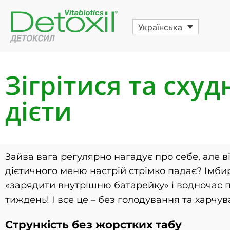
Українська
Зігрітися та сху
дієти
Зайва вага регулярно нагадує про себе, але в
дієтичного меню настрій стрімко падає? Імби
«зарядити внутрішню батарейку» і водночас по
тиждень! І все це – без голодування та харчу
Стрункість без жорстких табу