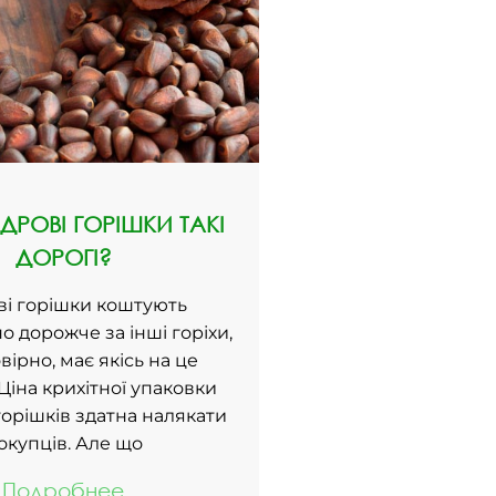
ДРОВІ ГОРІШКИ ТАКІ
ДОРОГІ?
ві горішки коштують
о дорожче за інші горіхи,
вірно, має якісь на це
 Ціна крихітної упаковки
орішків здатна налякати
окупців. Але що
Подробнее