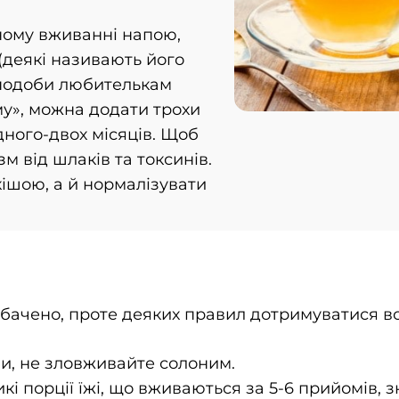
рному вживанні напою,
(деякі називають його
вподоби любителькам
му», можна додати трохи
дного-двох місяців. Щоб
м від шлаків та токсинів.
кішою, а й нормалізувати
дбачено, проте деяких правил дотримуватися вс
ви, не зловживайте солоним.
кі порції їжі, що вживаються за 5-6 прийомів, 