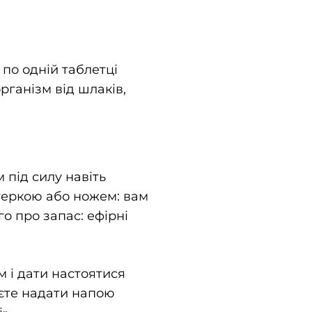
 по одній таблетці
рганізм від шлаків,
 під силу навіть
теркою або ножем: вам
о про запас: ефірні
м і дати настоятися
аєте надати напою