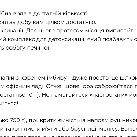
бна вода в достатній кількості.
кал за добу вам цілком достатньо.
ксикації. Для цього протягом місяця випивайте
й комплекс для детоксикації, який позбавить о
ь роботу печінки.
апій з коренем імбиру – дуже просто, це цілком
м офісним леді. Отже, щовечора озброюйтеся 
статньо 10 г). Не намагайтеся «настрогати» йог
зиться!
ко 750 г), прикрити ємність із напоєм рушнико
 також листя м’яти або брусниці, мелісу. Баж