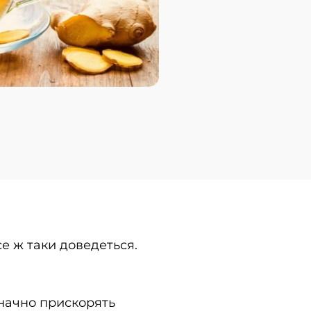
е ж таки доведеться.
значно прискорять