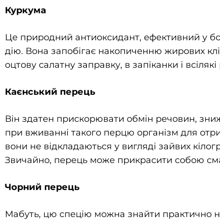
Куркума
Це природний антиоксидант, ефективний у бо
дію. Вона запобігає накопиченню жирових клі
оцтову салатну заправку, в запіканки і всілякі 
Каєнський перець
Він здатен прискорювати обмін речовин, знижу
при вживанні такого перцю організм для отрим
вони не відкладаються у вигляді зайвих кілог
Звичайно, перець може прикрасити собою сма
Чорний перець
Мабуть, цю спецію можна знайти практично на