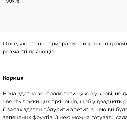
трохи!
Отже, які спеції і приправи найкраще підход
розмаїтті прянощів!
Кориця
Вона здатна контролювати цукор у крові, не
чверть ложки цих прянощів, щоб у двадцять ра
її запах здатен обдурити апетит, з нею ви бу
запечених фруктів. З нею можна готувати сала