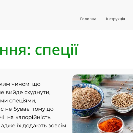
Головна
Інструкція
ня: спеції
аким чином, що
не вийде схуднути,
ми спеціями,
 не буває, тому до
і, на калорійність
 адже їх додають зовсім