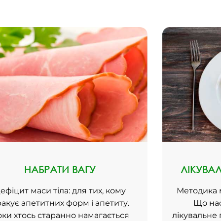
НАБРАТИ ВАГУ
ЛІКУВА
ефіцит маси тіла: для тих, кому
Методика 
акує апетитних форм і апетиту.
Що на
ки хтось старанно намагається
лікувальне