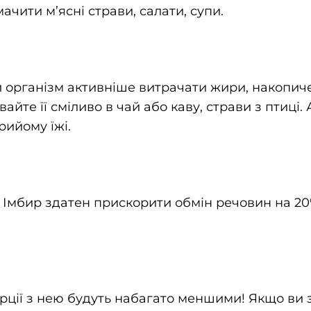
ити м’ясні страви, салати, супи.
 організм активніше витрачати жири, накопич
те її сміливо в чай ​​або каву, страви з птиці.
рийому їжі.
мбир здатен прискорити обмін речовин на 20% 
орції з нею будуть набагато меншими! Якщо ви 