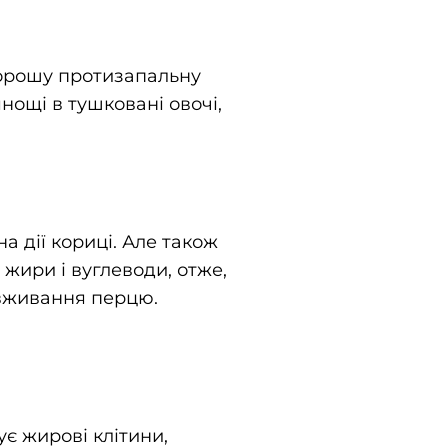
хорошу протизапальну
нощі в тушковані овочі,
а дії кориці. Але також
жири і вуглеводи, отже,
 вживання перцю.
є жирові клітини,