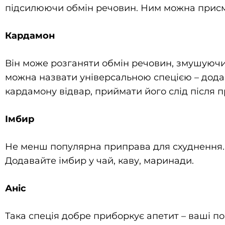
підсилюючи обмін речовин. Ним можна присмач
Кардамон
Він може розганяти обмін речовин, змушуючи
можна назвати універсальною спецією – додавай
кардамону відвар, приймати його слід після п
Імбир
Не менш популярна приправа для схуднення. І
Додавайте імбир у чай, каву, маринади.
Аніс
Така спеція добре приборкує апетит – ваші п