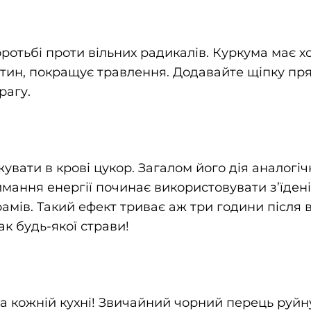
ротьбі проти вільних радикалів. Куркума має 
тин, покращує травлення. Додавайте щіпку пря
рагу.
вати в крові цукор. Загалом його дія аналогічн
ання енергії починає використовувати з’їдені 
рамів. Такий ефект триває аж три години після
к будь-якої страви!
 кожній кухні! Звичайний чорний перець руйну