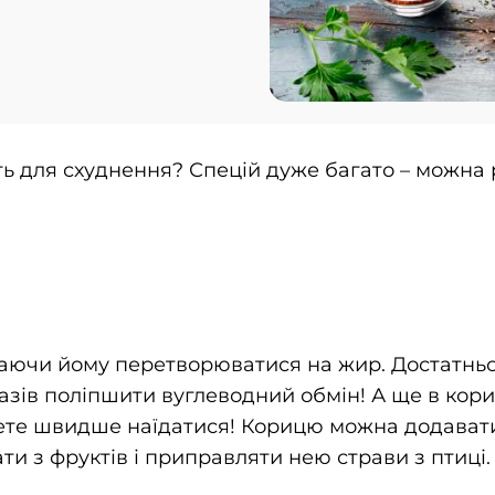
ять для схуднення? Спецій дуже багато – можна
 даючи йому перетворюватися на жир. Достатнь
зів поліпшити вуглеводний обмін! А ще в кориці
дете швидше наїдатися! Корицю можна додавати 
ти з фруктів і приправляти нею страви з птиці.