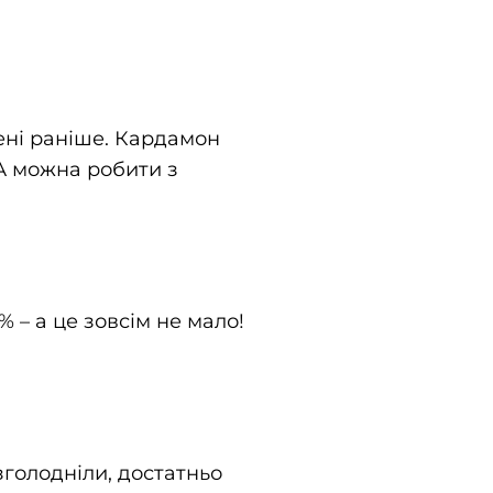
ені раніше. Кардамон
 А можна робити з
– а це зовсім не мало!
зголодніли, достатньо