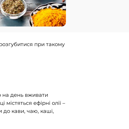
 розгубитися при такому
о на день вживати
 містяться ефірні олії –
до кави, чаю, каші,