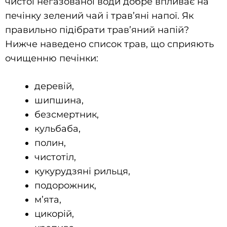
чистої негазованої води добре впливає на
печінку зелений чай і трав’яні напої. Як
правильно підібрати трав’яний напій?
Нижче наведено список трав, що сприяють
очищенню печінки:
деревій,
шипшина,
безсмертник,
кульбаба,
полин,
чистотіл,
кукурудзяні рильця,
подорожник,
м’ята,
цикорій,