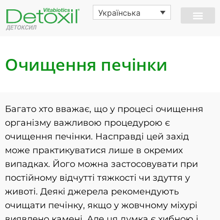
Українська
Очищення печінки
Багато хто вважає, що у процесі очищення
організму важливою процедурою є
очищення печінки. Насправді цей захід
може практикуватися лише в окремих
випадках. Його можна застосовувати при
постійному відчутті тяжкості чи здуття у
животі. Деякі джерела рекомендують
очищати печінку, якщо у жовчному міхурі
виявлено камені. Але ця думка є хибною і