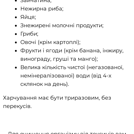
Зайчатина;
Нежирна риба;
Яйця;
Знежирені молочні продукти;
Гриби;
Овочі (крім картоплі);
Фрукти і ягоди (крім банана, інжиру,
винограду, груші та манго);
Велика кількість чистої (негазованої,
немінералізованої) води (від 4-х
склянок на день).
Харчування має бути триразовим, без
перекусів.