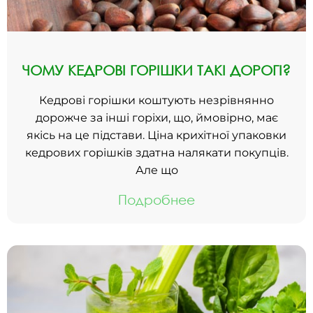
ЧОМУ КЕДРОВІ ГОРІШКИ ТАКІ ДОРОГІ?
Кедрові горішки коштують незрівнянно
дорожче за інші горіхи, що, ймовірно, має
якісь на це підстави. Ціна крихітної упаковки
кедрових горішків здатна налякати покупців.
Але що
Подробнее