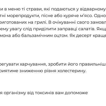
ти в меню ті страви, які подаються у відварно
тні морепродукти, пісне або куряче м’ясо. Одно
риготованих на грилі. В очікуванні свого замо
ему увагу слід приділити заправці салатів. Якщ
мона або бальзамічним оцтом. Як десерт краще
гувати харчування, зробити його правильніши
сприятиме зниженню рівня холестерину.
 організму від токсинів вам допоможе