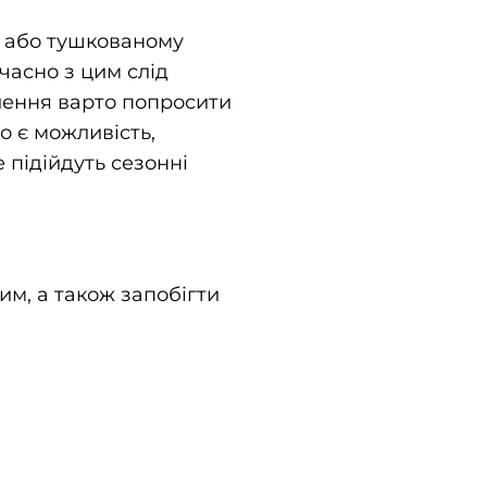
му або тушкованому
часно з цим слід
влення варто попросити
о є можливість,
 підійдуть сезонні
м, а також запобігти