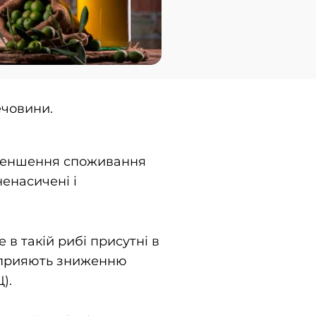
ечовини.
зменшення споживання
ненасичені і
в такій рибі присутні в
і сприяють зниженню
).