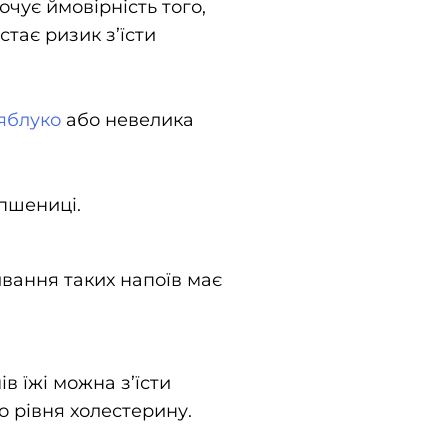
очує ймовірність того,
тає ризик з’їсти
яблуко
або невелика
 пшениці.
живання таких напоїв має
в їжі можна з’їсти
о рівня холестерину.