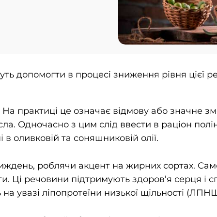
уть допомогти в процесі зниження рівня цієї р
 На практиці це означає відмову або значне 
ла. Одночасно з цим слід ввести в раціон полі
 в оливковій та соняшниковій олії.
ждень, роблячи акцент на жирних сортах. Саме 
оти. Ці речовини підтримують здоров’я серця 
 на увазі ліпопротеїни низької щільності (ЛПНЩ