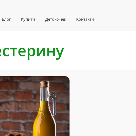
Блог
Купити
Детокс-чек
Контакти
естерину