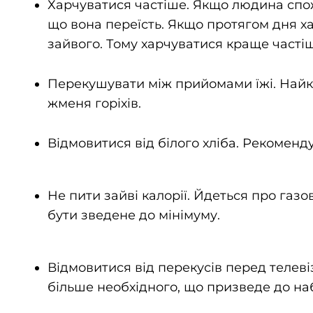
Харчуватися частіше. Якщо людина спожи
що вона переїсть. Якщо протягом дня ха
зайвого. Тому харчуватися краще часті
Перекушувати між прийомами їжі. Най
жменя горіхів.
Відмовитися від білого хліба. Рекоменд
Не пити зайві калорії. Йдеться про газо
бути зведене до мінімуму.
Відмовитися від перекусів перед телевіз
більше необхідного, що призведе до наб