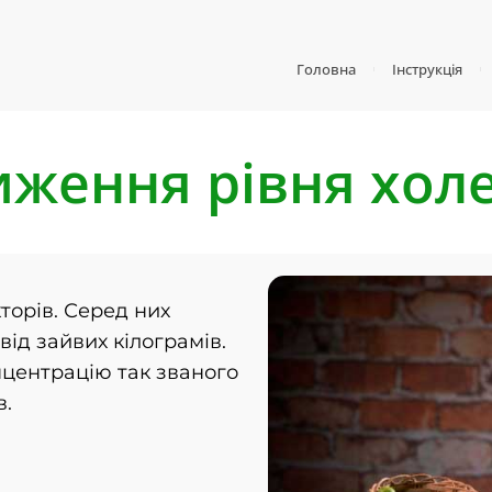
Головна
Інструкція
ження рівня хол
торів. Серед них
ід зайвих кілограмів.
центрацію так званого
в.