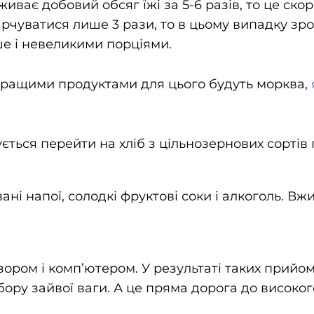
ває добовий обсяг їжі за 5-6 разів, то це скор
рчуватися лише 3 рази, то в цьому випадку зрос
ше і невеликими порціями.
кращими продуктами для цього будуть морква,
ується перейти на хліб з цільнозернових сортів
вані напої, солодкі фруктові соки і алкоголь. В
ором і комп’ютером. У результаті таких прийомі
ору зайвої ваги. А це пряма дорога до високог