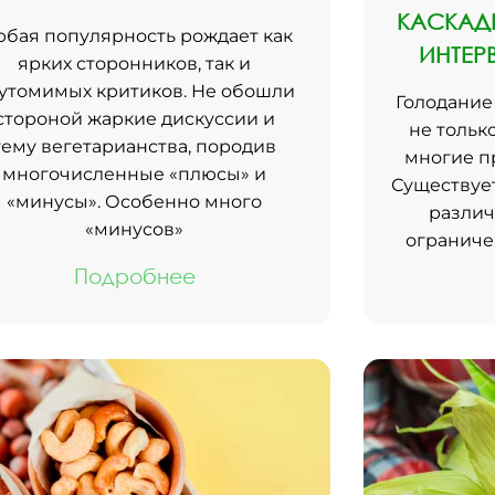
КАСКАДН
бая популярность рождает как
ИНТЕР
ярких сторонников, так и
утомимых критиков. Не обошли
Голодание
стороной жаркие дискуссии и
не тольк
тему вегетарианства, породив
многие п
многочисленные «плюсы» и
Существует
«минусы». Особенно много
различ
«минусов»
ограниче
Подробнее