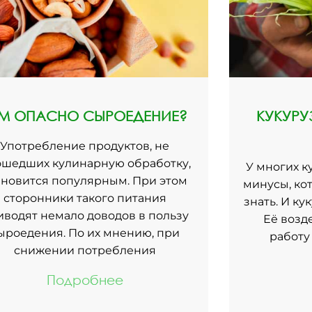
ЕМ ОПАСНО СЫРОЕДЕНИЕ?
КУКУРУ
Употребление продуктов, не
шедших кулинарную обработку,
У многих к
ановится популярным. При этом
минусы, ко
сторонники такого питания
знать. И ку
иводят немало доводов в пользу
Её возд
ыроедения. По их мнению, при
работу
снижении потребления
Подробнее