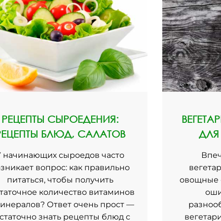
РЕЦЕПТЫ СЫРОЕДЕНИЯ:
ВЕГЕТА
РЕЦЕПТЫ БЛЮД, САЛАТОВ
ДЛЯ
У начинающих сыроедов часто
Впеч
зникает вопрос: как правильно
вегетар
питаться, чтобы получить
овощные с
таточное количество витаминов
оши
минералов? Ответ очень прост —
разноо
статочно знать рецепты блюд с
вегетар